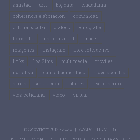
amistad
arte
big data
ciudadania
coherencia elaboracion
comunidad
cultura popular
diálogo
etnografía
fotografía
historia visual
imagen
imágenes
Instagram
libro interactivo
links
Los Sims
multimedia
móviles
narrativa
realidad aumentada
redes sociales
series
simulación
talleres
texto escrito
vida cotidiana
video
virtual
© Copyright 2012 -
2026 | AVADA THEME BY
THEMEFUSION
| ALL RIGHTS RESERVED | POWERED