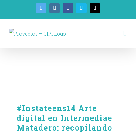
Saltar
Twitter
Instagram
Facebook
Vimeo
Correo
electrónico
al
contenido
arte
#Instateens14 Arte
digital en Intermediae
Matadero: recopilando