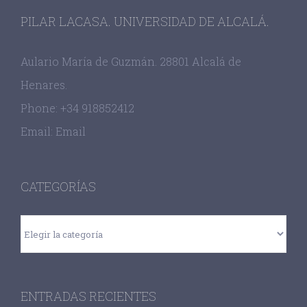
PILAR LACASA. UNIVERSIDAD DE ALCALÁ.
Aulario María de Guzmán. 28801 Alcalá de
Henares.
Phone:
+34 918852412
Email:
Email
CATEGORÍAS
Categorías
ENTRADAS RECIENTES